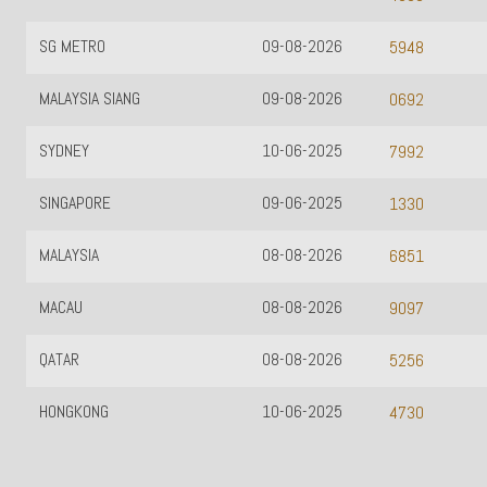
SG METRO
09-08-2026
5948
MALAYSIA SIANG
09-08-2026
0692
SYDNEY
10-06-2025
7992
SINGAPORE
09-06-2025
1330
MALAYSIA
08-08-2026
6851
MACAU
08-08-2026
9097
QATAR
08-08-2026
5256
HONGKONG
10-06-2025
4730