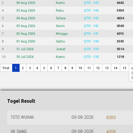
3
06 Aug 2026
Kamis
QTR - 145
6642
4
05 Aug 2026
Rabu
QTR - 144
5930
5
04 Aug 2026
Selasa
QTR - 143
4634
6
03 Aug 2026
Senin
QTR - 142
0569
7
02 Aug 2026
Minggu
QTR - 141
6015
8
01 Aug 2026
Sabtu
QTR - 140
3593
9
31 Jul 2026
Jumat
QTR - 139
9514
10
30 Jul 2026
Kamis
QTR - 138
1218
First
1
2
3
4
5
6
7
8
9
10
11
12
13
14
15
(
)
Togel Result
TOTO WUHAN
09-08-2026
8360
HK SIANG
09-08-2026
4008