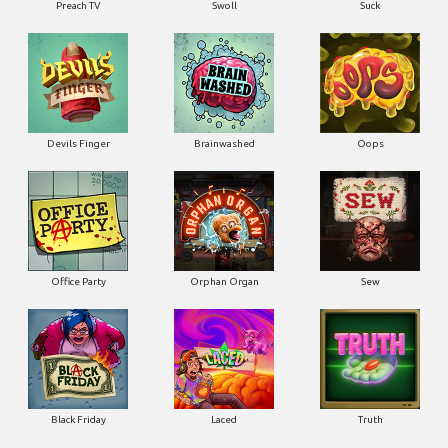
Preach TV
Swoll
Suck
Devils Finger
Brainwashed
Oops
Office Party
Orphan Organ
Sew
Black Friday
Laced
Truth