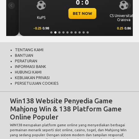
0 : 0
Previous
Next
BET NOW
CS Universitatea
KuPS
Craiova
-0.25
0.98
0.25
0.86
TENTANG KAMI
BANTUAN
PERATURAN
INFORMASI BANK
HUBUNGI KAMI
KEBIJAKAN PRIVASI
PERSETUJUAN COOKIES
Win138 Website Penyedia Game
Mahjong Win & 138 Platform Game
Online Populer
WIN138 merupakan platform game online yang menyediakan berbagai
permainan menarik seperti slot online, casino, togel, dan Mahjong Win
yang sedang populer. Dengan sistem modern dan tampilan responsif,