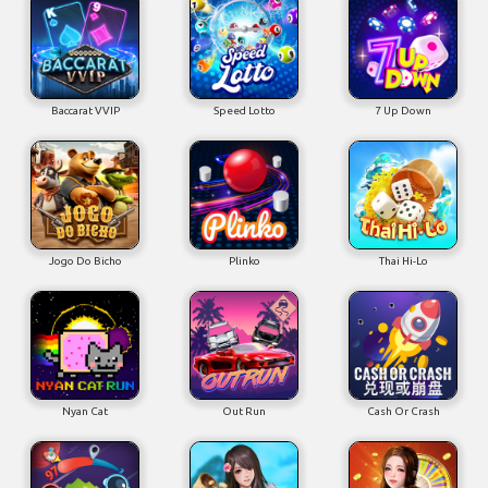
Baccarat VVIP
Speed Lotto
7 Up Down
Jogo Do Bicho
Plinko
Thai Hi-Lo
Nyan Cat
Out Run
Cash Or Crash