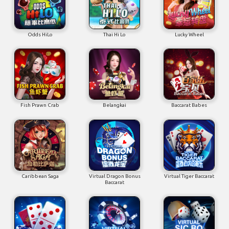
Odds HiLo
Thai Hi Lo
Lucky Wheel
Fish Prawn Crab
Belangkai
Baccarat Babes
Caribbean Saga
Virtual Dragon Bonus
Virtual Tiger Baccarat
Baccarat