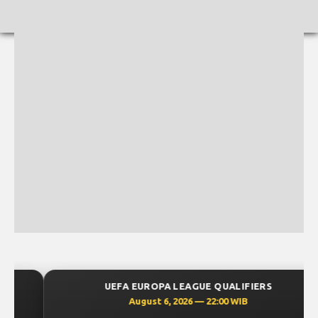
UEFA EUROPA LEAGUE QUALIFIERS
August 6, 2026 — 22:00 WIB