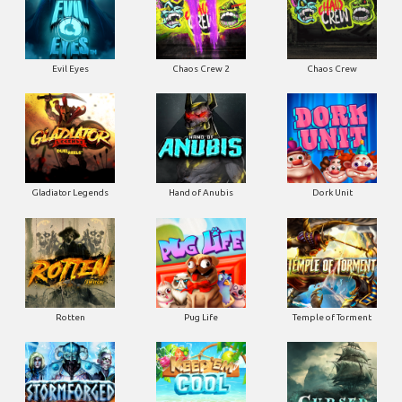
Evil Eyes
Chaos Crew 2
Chaos Crew
Gladiator Legends
Hand of Anubis
Dork Unit
Rotten
Pug Life
Temple of Torment