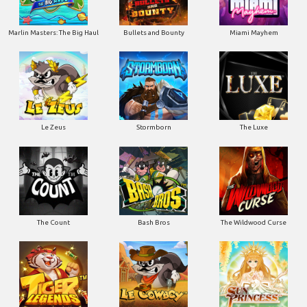
Marlin Masters: The Big Haul
Bullets and Bounty
Miami Mayhem
Le Zeus
Stormborn
The Luxe
The Count
Bash Bros
The Wildwood Curse