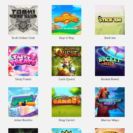
Toshi Video Club
Hop'n'Pop
Stick'em
Tasty Treats
Cash Quest
Rocket Reels
Joker Bombs
King Carrot
Warrior Ways