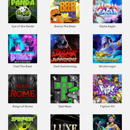
Eye of the Panda
Benny The Beer
Alpha Eagle
Feel The Beat
Dark Summoning
Wishbringer
Reign of Rome
Rad Maxx
Fighter Pit