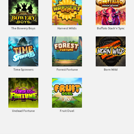
The Bowery Boys
Harvest Wilds
Buffalo Stack'n'Sync
Time Spinners
Forest Fortune
Born Wild
Undead Fortune
Fruit Duel