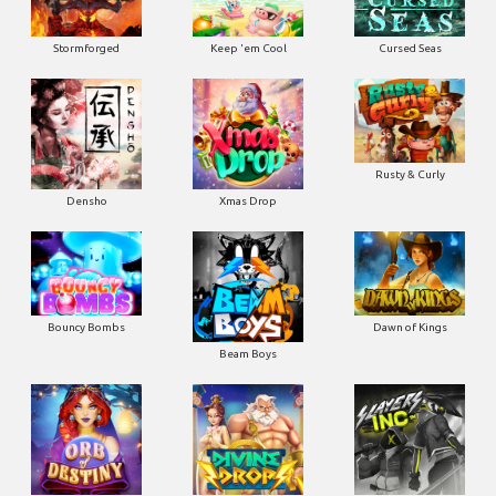
Stormforged
Keep 'em Cool
Cursed Seas
Rusty & Curly
Densho
Xmas Drop
Bouncy Bombs
Dawn of Kings
Beam Boys