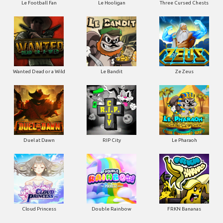
Le Football Fan
Le Hooligan
Three Cursed Chests
Wanted Dead or a Wild
Le Bandit
Ze Zeus
Duel at Dawn
RIP City
Le Pharaoh
Cloud Princess
Double Rainbow
FRKN Bananas