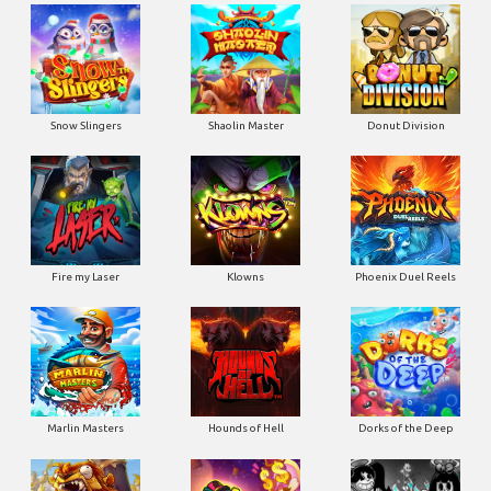
Snow Slingers
Shaolin Master
Donut Division
Fire my Laser
Klowns
Phoenix Duel Reels
Marlin Masters
Hounds of Hell
Dorks of the Deep