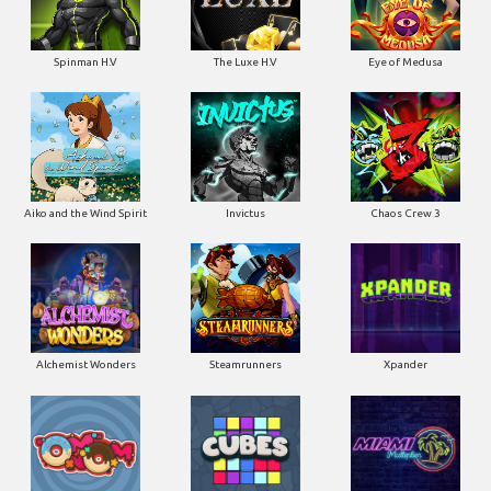
Spinman H.V
The Luxe H.V
Eye of Medusa
Aiko and the Wind Spirit
Invictus
Chaos Crew 3
Alchemist Wonders
Steamrunners
Xpander