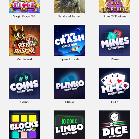
Magic Piggy OG
Sand and Ashes
Rise Of Fortuna
Red Pascal
Speed Crash
Mines
Coins
Plinko
Hi-Lo