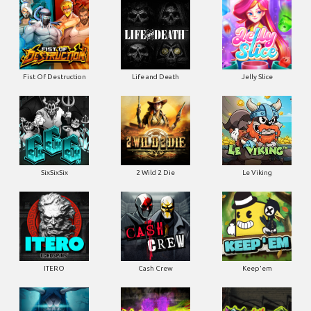
Fist Of Destruction
Life and Death
Jelly Slice
SixSixSix
2 Wild 2 Die
Le Viking
ITERO
Cash Crew
Keep'em