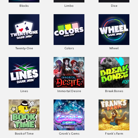
Blocks
Limbo
Dice
Twenty-One
Colors
Wheel
Lines
Immortal Desire
Break Bones
Book of Time
Gronk's Gems
Frank's Farm