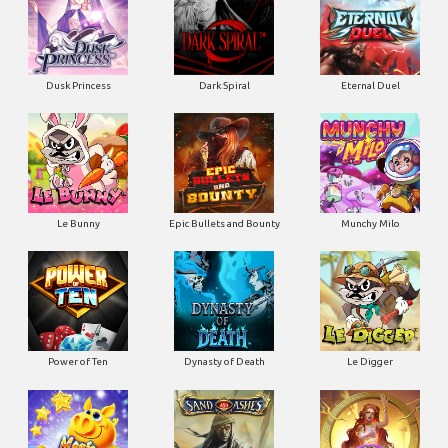
Dusk Princess
Dark Spiral
Eternal Duel
Le Bunny
Epic Bullets and Bounty
Munchy Milo
Power of Ten
Dynasty of Death
Le Digger