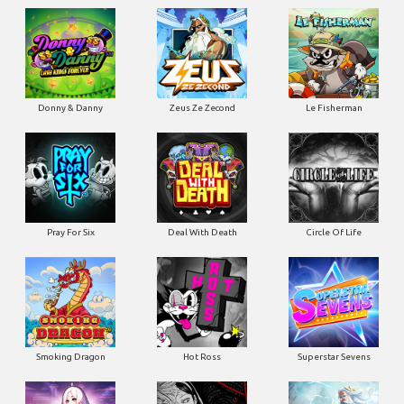
Donny & Danny
Zeus Ze Zecond
Le Fisherman
Pray For Six
Deal With Death
Circle Of Life
Smoking Dragon
Hot Ross
Superstar Sevens