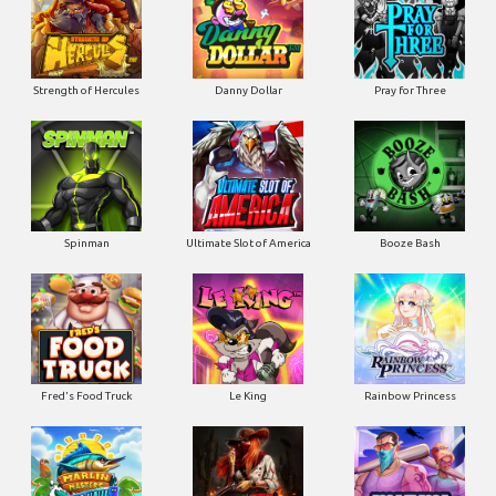
Strength of Hercules
Danny Dollar
Pray for Three
Ultimate Slot of America
Booze Bash
Spinman
Le King
Fred's Food Truck
Rainbow Princess