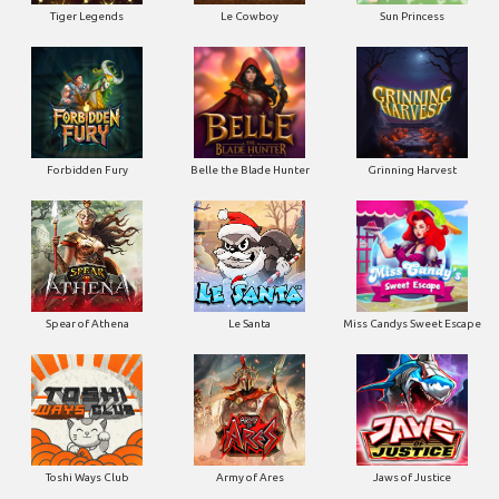
Tiger Legends
Le Cowboy
Sun Princess
Forbidden Fury
Belle the Blade Hunter
Grinning Harvest
Spear of Athena
Le Santa
Miss Candys Sweet Escape
Toshi Ways Club
Army of Ares
Jaws of Justice