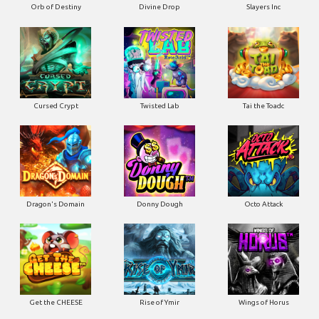
Orb of Destiny
Divine Drop
Slayers Inc
Cursed Crypt
Twisted Lab
Tai the Toadc
Dragon's Domain
Donny Dough
Octo Attack
Get the CHEESE
Rise of Ymir
Wings of Horus