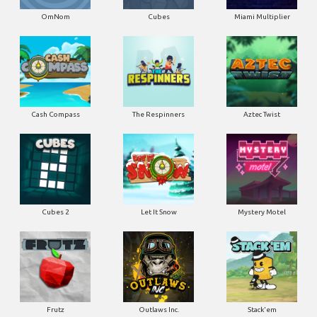
OmNom
Cubes
Miami Multiplier
Cash Compass
The Respinners
Aztec Twist
Cubes 2
Let It Snow
Mystery Motel
Frutz
Outlaws Inc.
Stack'em