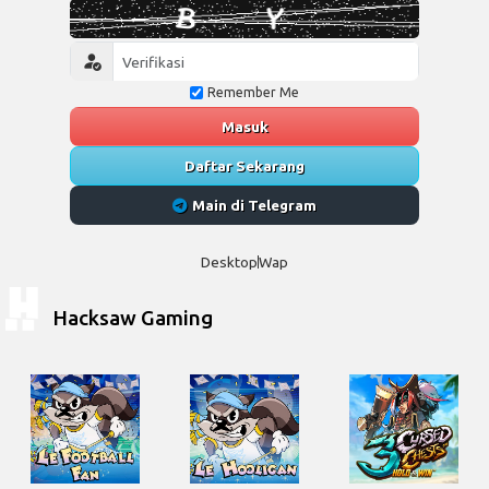
Remember Me
Masuk
Daftar Sekarang
Main di Telegram
Desktop
Wap
Hacksaw Gaming